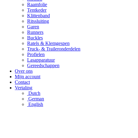
Raamfolie
Tentkeder
Klittenband
Ritssluiting
Garen
Runners
Buckles
Ratels & Klemgespen
Truck- & Traileronderdelen
Profielen
Lasapparatuur
Gereedschappen
Over ons
Mijn account
Contact
Vertaling
Dutch
German
English