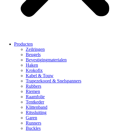
Producten
Zeilringen
Beugels
Bevestigingmaterialen
Haken
Krokofix
Kabel & Touw
Trapezekoord & Snelspanners
Rubbers
Riemen
Raamfolie
Tentkeder
Klittenband
Ritssluiting
Garen
Runners
Buckles