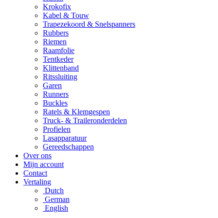
Krokofix
Kabel & Touw
Trapezekoord & Snelspanners
Rubbers
Riemen
Raamfolie
Tentkeder
Klittenband
Ritssluiting
Garen
Runners
Buckles
Ratels & Klemgespen
Truck- & Traileronderdelen
Profielen
Lasapparatuur
Gereedschappen
Over ons
Mijn account
Contact
Vertaling
Dutch
German
English