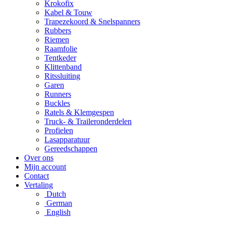
Krokofix
Kabel & Touw
Trapezekoord & Snelspanners
Rubbers
Riemen
Raamfolie
Tentkeder
Klittenband
Ritssluiting
Garen
Runners
Buckles
Ratels & Klemgespen
Truck- & Traileronderdelen
Profielen
Lasapparatuur
Gereedschappen
Over ons
Mijn account
Contact
Vertaling
Dutch
German
English