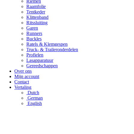
Riemen
Raamfolie
Tentkeder
Klittenband
Ritssluiting
Garen
Runners
Buckles
Ratels & Klemgespen
Truck- & Traileronderdelen
Profielen
Lasapparatuur
Gereedschappen
Over ons
Mijn account
Contact
Vertaling
Dutch
German
English