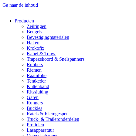
Ga naar de inhoud
Producten
Zeilringen
Beugels
Bevestigingmaterialen
Haken
Krokofix
Kabel & Touw
Trapezekoord & Snelspanners
Rubbers
Riemen
Raamfolie
Tentkeder
Klittenband
Ritssluiting
Garen
Runners
Buckles
Ratels & Klemgespen
Truck- & Traileronderdelen
Profielen
Lasapparatuur
Gereedschappen