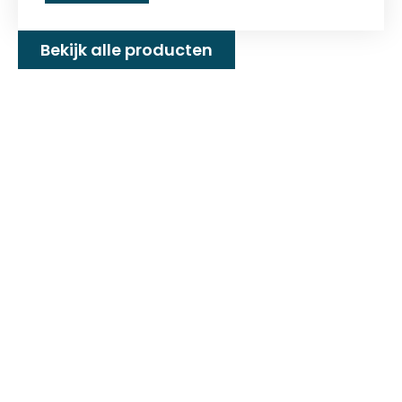
Bekijk alle producten
Familiebedrijf met 25+
jaar ervaring!
D&P Trading BV is al meer dan 25 jaar een
familiebedrijf dat zeilmakerij fournituren en
toebehoren levert welke gebruikt worden in
de technische en industriële confectie. Het
leveringsprogramma bestaat uit diverse
fournituren die nodig zijn voor het