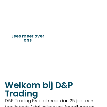
vervaardigen van onder andere : schuifzeilen,
dekkleden, afdekzeilen, hoezen, tenten,
verandazeilen, spandoeken, truck & trailer
onderdelen en nog vele andere toepassingen.
Lees meer over
Bekijk onze
ons
producten
Welkom bij D&P
Trading
D&P Trading BV is al meer dan 25 jaar een
familiebedrijf dat zeilmakerij fournituren en