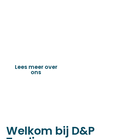
de technische en industriële confectie. Het
leveringsprogramma bestaat uit diverse
fournituren die nodig zijn voor het
vervaardigen van onder andere : schuifzeilen,
dekkleden, afdekzeilen, hoezen, tenten,
verandazeilen, spandoeken, truck & trailer
onderdelen en nog vele andere toepassingen.
Lees meer over
Bekijk onze
ons
producten
Welkom bij D&P