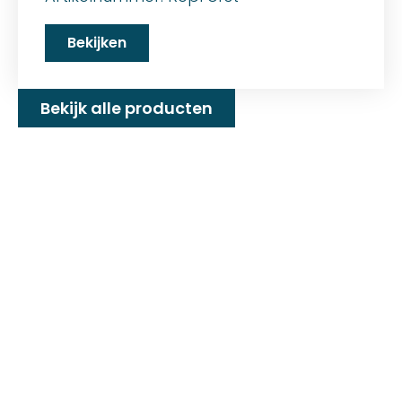
Bekijken
Bekijk alle producten
Familiebedrijf met 25+
jaar ervaring!
D&P Trading BV is al meer dan 25 jaar een
familiebedrijf dat zeilmakerij fournituren en
toebehoren levert welke gebruikt worden in