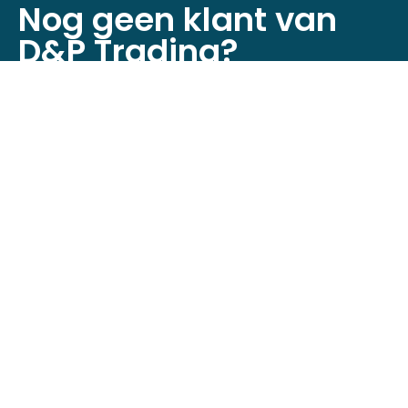
Nog geen klant van
D&P Trading?
Registreer je nu om toegang te krijgen tot
onze webshop!
Klant worden
Neem contact op
Minckelersstraat 12D + 12E,
5916 PE Venlo, Nederland
+31 (0)6 4632 6524
info@dptrading.nl